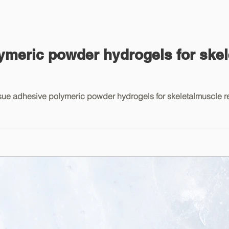
ymeric powder hydrogels for ske
sue adhesive polymeric powder hydrogels for skeletalmuscle r