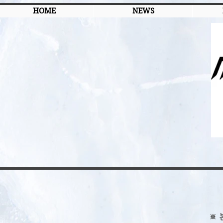
HOME
NEWS
​※