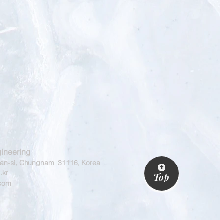
ineering
n-si, Chungnam, 31116, Korea
.kr
Top
.com