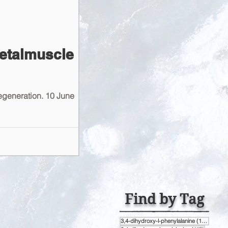
letalmuscle
egeneration. 10 June
Find by Tag
게시물 
3,4-dihydroxy-l-phenylalanine
(1개)