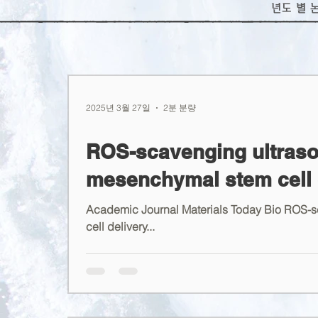
년도 별 
2025년 3월 27일
2분 분량
ROS-scavenging ultrason
mesenchymal stem cell 
Academic Journal Materials Today Bio ROS-s
cell delivery...