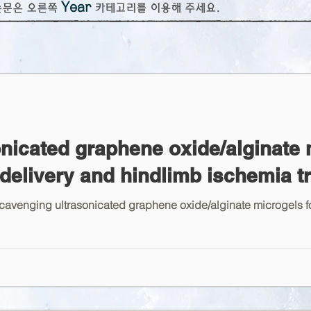
Year
논문은 오른쪽
카테고리를 이용해 주세요.
icated graphene oxide/alginate 
delivery and hindlimb ischemia t
cavenging ultrasonicated graphene oxide/alginate microgels 