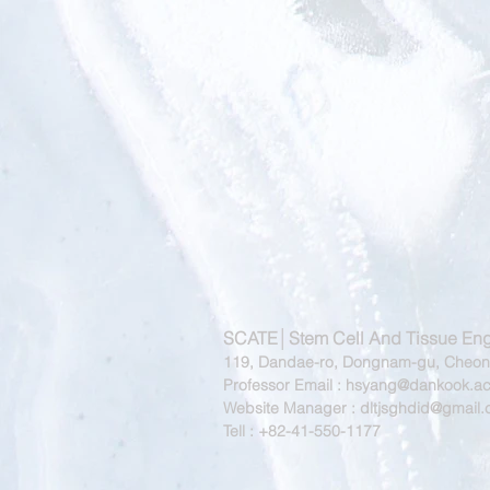
SCATE│Stem Cell And Tissue Eng
119, Dandae-ro, Dongnam-gu, Cheona
Professor Email :
hsyang@dankook.ac
Website Manager :
dltjsghdid@gmail
Tell : +82-41-550-1177