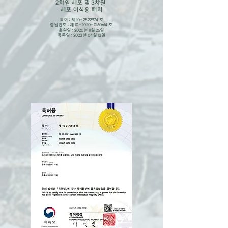
2차원 세포 및 3차원
​세포 이식용 패치
특허 : 제
10-2522974
호
출원번호 : 제
10-2020-0160614
호
출원일 : 2020년 11월 26일
​등록일 : 2023년 04월 13일