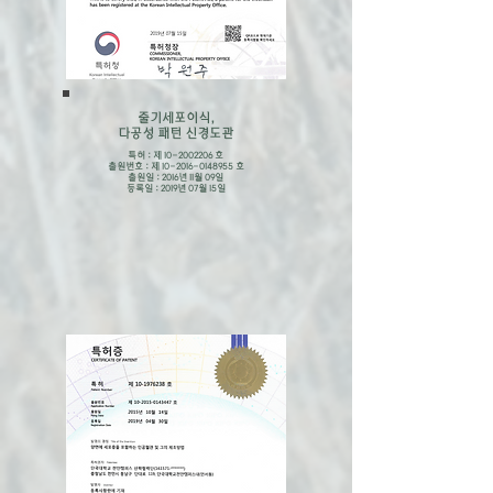
줄기세포이식,
다공성 패턴 신경도관
특허 : 제
10-2002206
호
출원번호 : 제
10-2016-0148955
호
출원일 : 2016년 11월 09일
​등록일 : 2019년 07월 15일