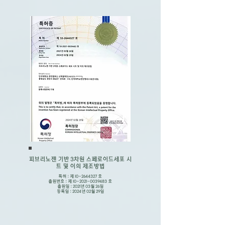
​피브리노젠 기반 3차원
스페로이드세포 시
트 및 이의 제조방법
특허 : 제
10-2644327
호
출원번호 : 제
10-2021-0039483
호
출원일 : 2021년 03월 26일
​등록일 : 2024년 02월 29일