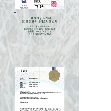
조직 재생용 지지체,
3D 프린팅용 바이오잉크 소재
특허 : 제
10-2211806
호
출원번호 : 제
10-2018-0090586
호
출원일 : 2018년 08월 03일
​등록일 : 2021년 01월 28일