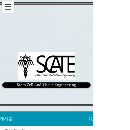
Stem Cell And Tissue Engineering
게시물