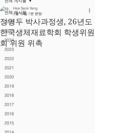
전체 게시물
Hee Seok Yang
전체 게시물
3월 12일
1분 분량
정영두 박사과정생, 26년도
2026
한국생체재료학회 학생위원
2025
2024
회 위원 위촉
2023
2022
2021
2020
2019
2018
2017
2016
2015
2014